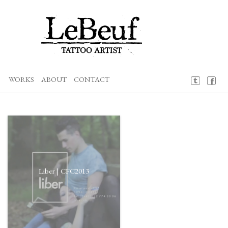
Loïc LeBeuf
Aller
au
WORKS
ABOUT
CONTACT
contenu
principal
Liber | CFC2013