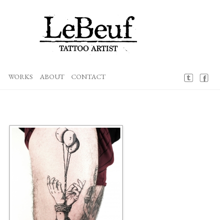
Loïc LeBeuf
Aller
au
WORKS
ABOUT
CONTACT
contenu
principal